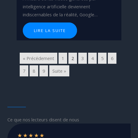
intelligence artificielle deviennent
indiscernables de la réalité, Google…
LIRE LA SUITE
« Précédement
1
2
3
4
5
6
7
8
9
Suite »
Ce que nos lecteurs disent de nous
★
★
★
★
★